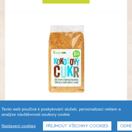
BIO Kokosový cukr 250 g
Tento web používá k poskytování služeb, personalizaci reklam a
analýze návštěvnosti soubory cookie
75,90
Kč
Od
Nastavení cookies
PŘIJMOUT VŠECHNY COOKIES
ODMÍ