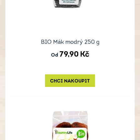
BIO Mák modrý 250 g
79,90
Kč
Od
CHCI NAKOUPIT