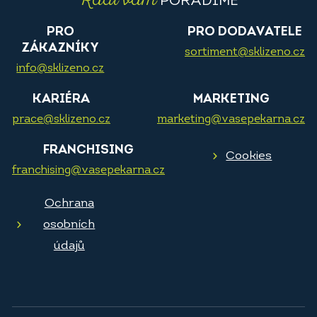
PORADÍME
PRO
PRO DODAVATELE
ZÁKAZNÍKY
sortiment@sklizeno.cz
info@sklizeno.cz
KARIÉRA
MARKETING
prace@sklizeno.cz
marketing@vasepekarna.cz
FRANCHISING
Cookies
franchising@vasepekarna.cz
Ochrana
osobních
údajů