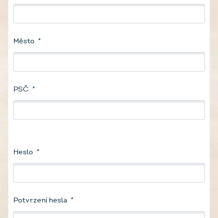
Město
*
PSČ
*
Heslo
*
Potvrzení hesla
*