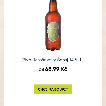
Pivo Jarošovský Šohaj 14 % 1 l
68,99
Kč
Od
CHCI NAKOUPIT