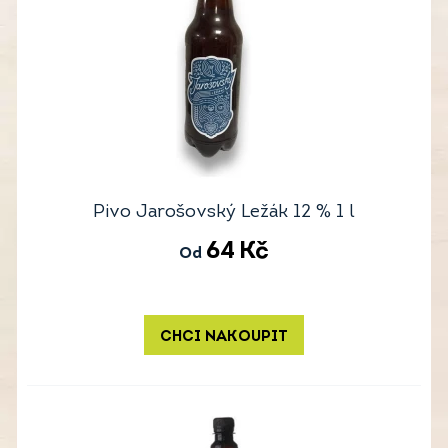
Pivo Jarošovský Ležák 12 % 1 l
64
Kč
Od
CHCI NAKOUPIT