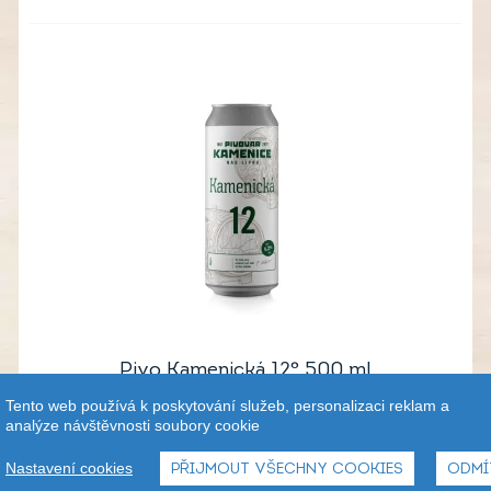
Pivo Kamenická 12° 500 ml
Tento web používá k poskytování služeb, personalizaci reklam a
49,90
Kč
Od
analýze návštěvnosti soubory cookie
Nastavení cookies
PŘIJMOUT VŠECHNY COOKIES
ODMÍ