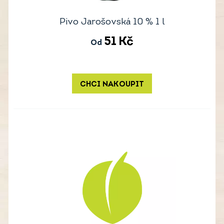
Pivo Jarošovská 10 % 1 l
51
Kč
Od
CHCI NAKOUPIT