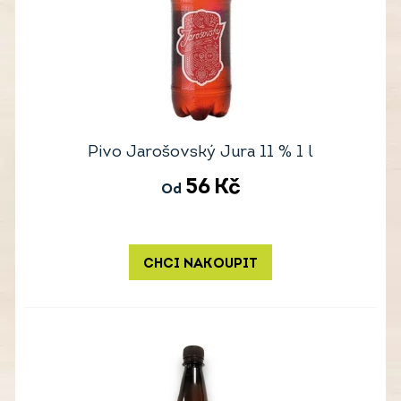
Pivo Jarošovský Jura 11 % 1 l
56
Kč
Od
CHCI NAKOUPIT