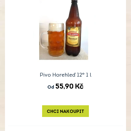
Pivo Horehleď 12° 1 l
55,90
Kč
Od
CHCI NAKOUPIT