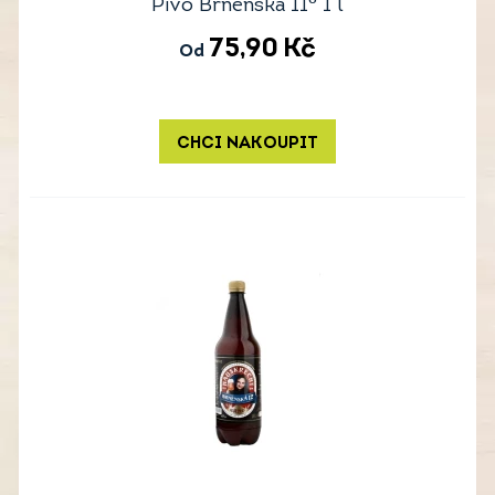
Pivo Brněnská 11° 1 l
75,90
Kč
Od
CHCI NAKOUPIT