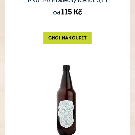
Pivo IPA Hradecký Klenot 0,7 l
115
Kč
Od
CHCI NAKOUPIT