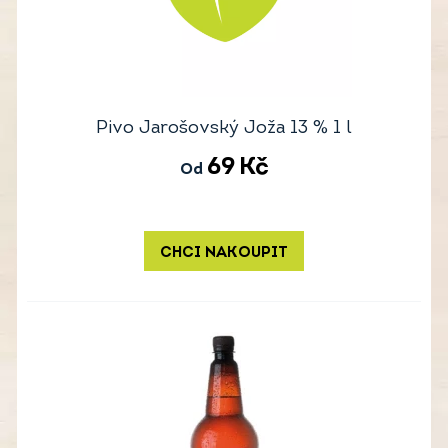
Pivo Jarošovský Joža 13 % 1 l
69
Kč
Od
CHCI NAKOUPIT