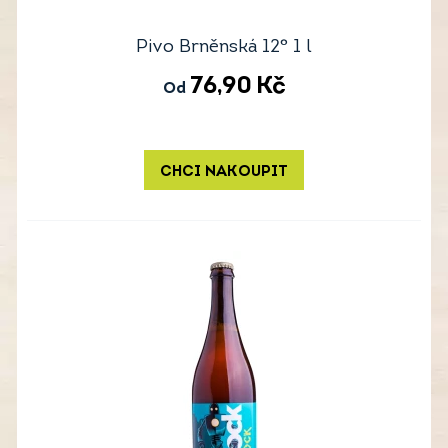
Pivo Brněnská 12° 1 l
76,90
Kč
Od
CHCI NAKOUPIT