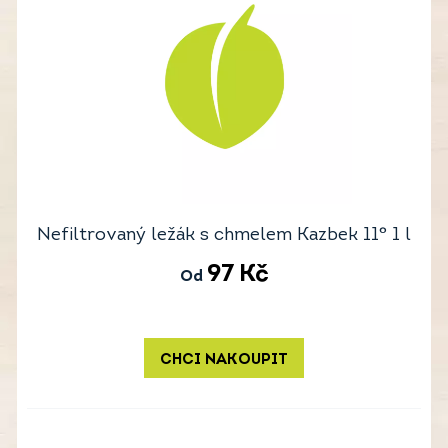
Nefiltrovaný ležák s chmelem Kazbek 11° 1 l
97
Kč
Od
CHCI NAKOUPIT