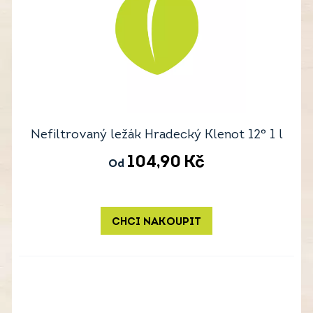
Nefiltrovaný ležák Hradecký Klenot 12° 1 l
104,90
Kč
Od
CHCI NAKOUPIT