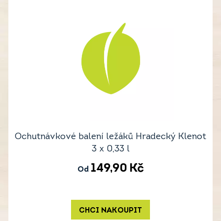
Ochutnávkové balení ležáků Hradecký Klenot
3 x 0,33 l
149,90
Kč
Od
CHCI NAKOUPIT