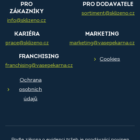
PRO
PRO DODAVATELE
ZÁKAZNÍKY
sortiment@sklizeno.cz
info@sklizeno.cz
KARIÉRA
MARKETING
prace@sklizeno.cz
marketing@vasepekarna.cz
FRANCHISING
Cookies
franchising@vasepekarna.cz
Ochrana
osobních
údajů
Podle zákona o evidenci tržeb je prodávající povinen