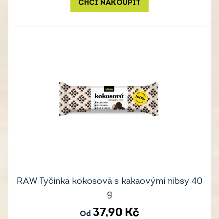
CHCI NAKOUPIT
RAW Tyčinka kokosová s kakaovými nibsy 40
g
37,90
Kč
Od