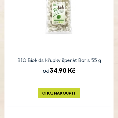
BIO Biokids křupky špenát Boris 55 g
34,90
Kč
Od
CHCI NAKOUPIT