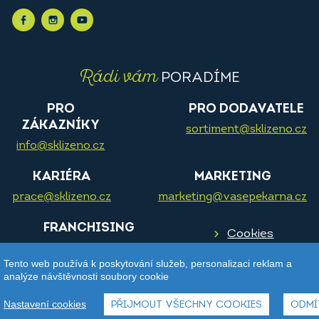
Rádi vám
PORADÍME
PRO
PRO DODAVATELE
ZÁKAZNÍKY
sortiment@sklizeno.cz
info@sklizeno.cz
KARIÉRA
MARKETING
prace@sklizeno.cz
marketing@vasepekarna.cz
FRANCHISING
Cookies
franchising@vasepekarna.cz
Tento web používá k poskytování služeb, personalizaci reklam a
analýze návštěvnosti soubory cookie
Ochrana
osobních
Nastavení cookies
PŘIJMOUT VŠECHNY COOKIES
ODMÍ