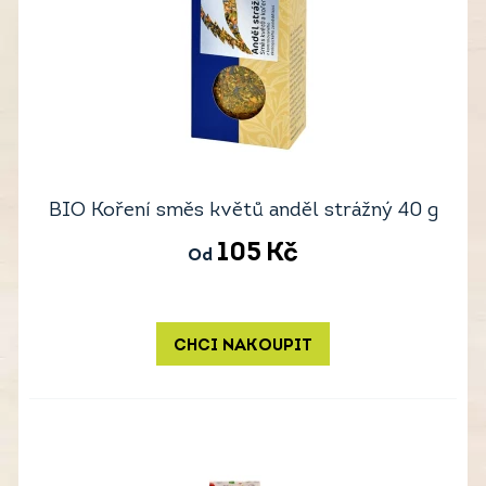
BIO Koření směs květů anděl strážný 40 g
105
Kč
Od
CHCI NAKOUPIT