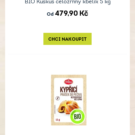
BIO Kuskus celozrnný kbelík 5 kg
479,90
Kč
Od
CHCI NAKOUPIT