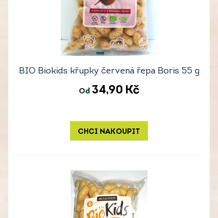
BIO Biokids křupky červená řepa Boris 55 g
34,90
Kč
Od
CHCI NAKOUPIT