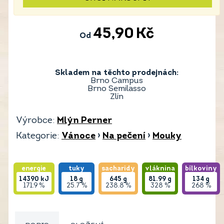
45,90
Kč
Od
Skladem na těchto prodejnách:
Brno Campus
Brno Semilasso
Zlín
Výrobce:
Mlýn Perner
Kategorie:
Vánoce
›
Na pečení
›
Mouky
energie
tuky
sacharidy
vláknina
bílkoviny
14390
kJ
18
g
645
g
81.99
g
134
g
171.9 %
25.7 %
238.8 %
328 %
268 %