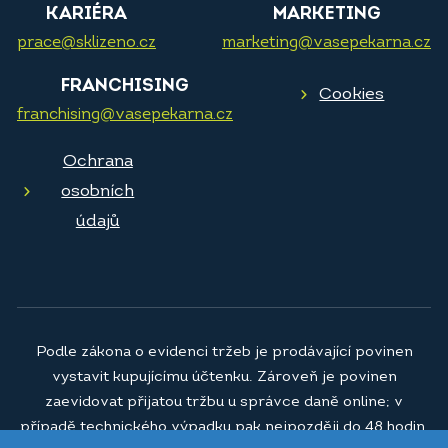
KARIÉRA
MARKETING
prace@sklizeno.cz
marketing@vasepekarna.cz
FRANCHISING
Cookies
franchising@vasepekarna.cz
Ochrana
osobních
údajů
Podle zákona o evidenci tržeb je prodávající povinen
vystavit kupujícímu účtenku. Zároveň je povinen
zaevidovat přijatou tržbu u správce daně online; v
případě technického výpadku pak nejpozději do 48 hodin.