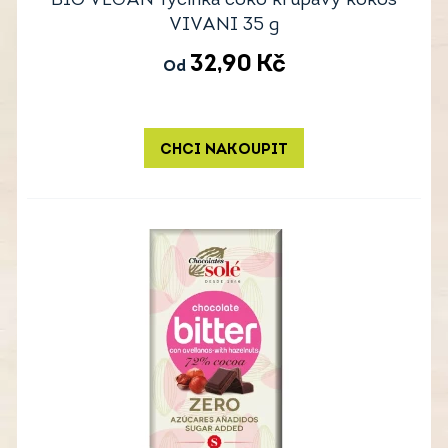
BIO VEGAN Tyčinka čoko křupavý kokos
VIVANI 35 g
32,90
Kč
Od
CHCI NAKOUPIT