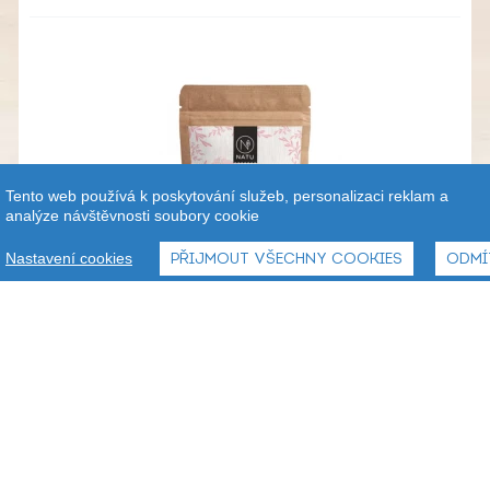
Tento web používá k poskytování služeb, personalizaci reklam a
analýze návštěvnosti soubory cookie
Nastavení cookies
PŘIJMOUT VŠECHNY COOKIES
ODMÍ
BIO Guarana prášek NATU 80 g
269,90
Kč
Od