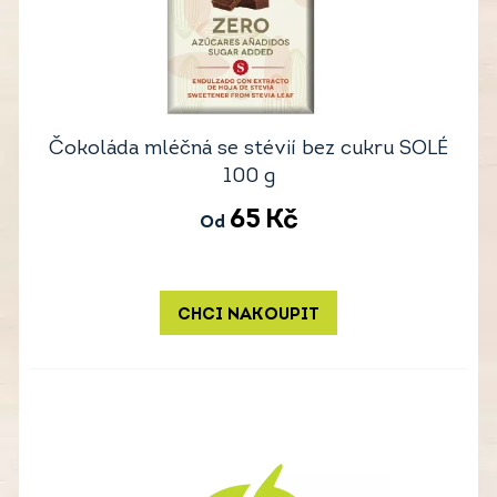
Čokoláda mléčná se stévií bez cukru SOLÉ
100 g
65
Kč
Od
CHCI NAKOUPIT