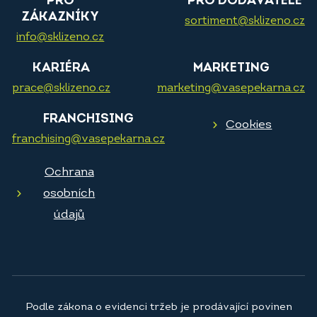
PRO
PRO DODAVATELE
ZÁKAZNÍKY
sortiment@sklizeno.cz
info@sklizeno.cz
KARIÉRA
MARKETING
prace@sklizeno.cz
marketing@vasepekarna.cz
FRANCHISING
Cookies
franchising@vasepekarna.cz
Ochrana
osobních
údajů
Podle zákona o evidenci tržeb je prodávající povinen