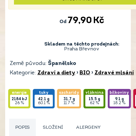
79,90
Kč
Od
Skladem na těchto prodejnách:
Praha Břevnov
Země původu:
Španělsko
Kategorie:
Zdraví a diety
›
BIO
›
Zdravé mlsání
energie
tuky
sacharidy
vláknina
bílkoviny
2184
kJ
42.1
g
31.7
g
15.5
g
9.1
g
26 %
60.1 %
11.7 %
62 %
18.2 %
POPIS
SLOŽENÍ
ALERGENY