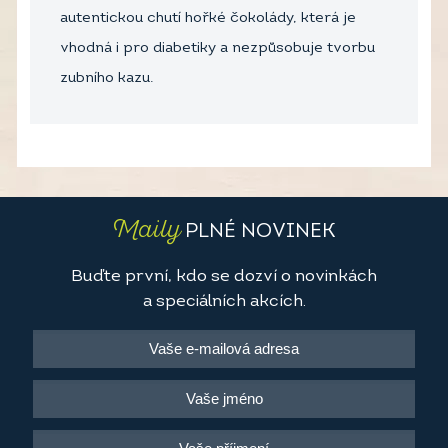
autentickou chutí hořké čokolády, která je
vhodná i pro diabetiky a nezpůsobuje tvorbu
zubního kazu.
Maily
PLNÉ NOVINEK
Buďte první, kdo se dozví o novinkách
a speciálních akcích.