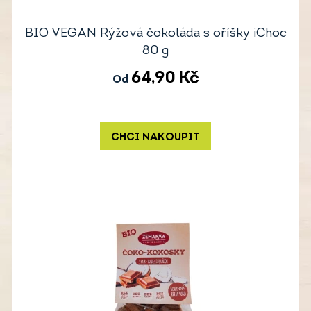
BIO VEGAN Rýžová čokoláda s oříšky iChoc
80 g
64,90
Kč
Od
CHCI NAKOUPIT