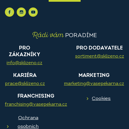
Rádi vám
PORADÍME
PRO
PRO DODAVATELE
ZÁKAZNÍKY
sortiment@sklizeno.cz
info@sklizeno.cz
KARIÉRA
MARKETING
prace@sklizeno.cz
marketing@vasepekarna.cz
FRANCHISING
Cookies
franchising@vasepekarna.cz
Ochrana
osobních