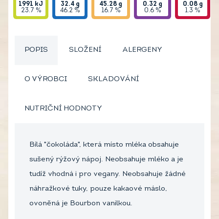
1991
kJ
32.4
g
45.28
g
0.32
g
0.08
g
23.7 %
46.2 %
16.7 %
0.6 %
1.3 %
POPIS
SLOŽENÍ
ALERGENY
O VÝROBCI
SKLADOVÁNÍ
NUTRIČNÍ HODNOTY
Bílá "čokoláda", která místo mléka obsahuje
sušený rýžový nápoj. Neobsahuje mléko a je
tudíž vhodná i pro vegany. Neobsahuje žádné
náhražkové tuky, pouze kakaové máslo,
ovoněná je Bourbon vanilkou.