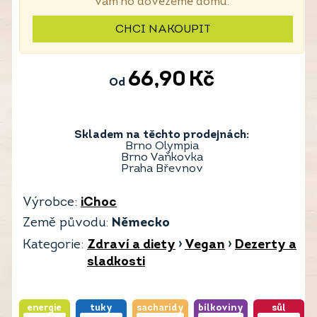
vám ho dovezeme domů.
CHCI NAKOUPIT
66,90
Kč
Od
Skladem na těchto prodejnách:
Brno Olympia
Brno Vaňkovka
Praha Břevnov
Výrobce:
iChoc
Země původu:
Německo
Kategorie:
Zdraví a diety
›
Vegan
›
Dezerty a
sladkosti
energie
tuky
sacharidy
bílkoviny
sůl