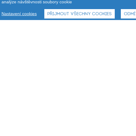
analýze návštěvnosti soubory cookie
Nastavení cookies
PŘIJMOUT VŠECHNY COOKIES
ODMÍ
BIO Sezam loupaný 100 g
29,90
Kč
Od
CHCI NAKOUPIT