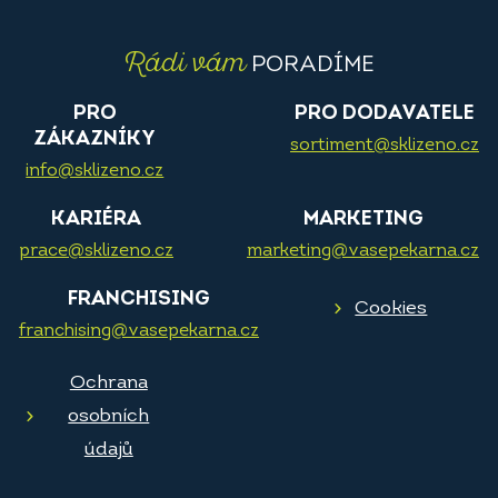
Rádi vám
PORADÍME
PRO
PRO DODAVATELE
ZÁKAZNÍKY
sortiment@sklizeno.cz
info@sklizeno.cz
KARIÉRA
MARKETING
prace@sklizeno.cz
marketing@vasepekarna.cz
FRANCHISING
Cookies
franchising@vasepekarna.cz
Ochrana
osobních
údajů