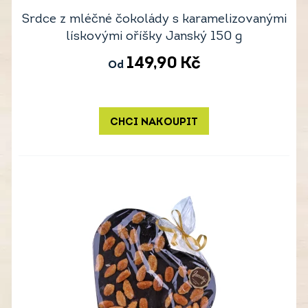
Srdce z mléčné čokolády s karamelizovanými
lískovými oříšky Janský 150 g
149,90
Kč
Od
CHCI NAKOUPIT