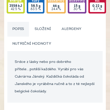
energie
tuky
sacharidy
bílkoviny
sůl
3558
kJ
58.5
g
66
g
15
g
0.22
g
42.5 %
83.5 %
24.4 %
30 %
3.7 %
POPIS
SLOŽENÍ
ALERGENY
NUTRIČNÍ HODNOTY
Srdce z lásky nebo pro dobrého
přítele...potěší každého. Vyrábí pro vás
Cukrárna Jánský. Každičká čokoláda od
Janského je vyráběna ručně a to z té nejlepší
belgické čokolády.