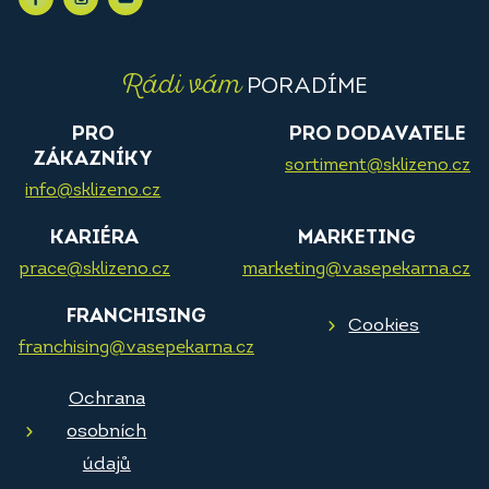
Rádi vám
PORADÍME
PRO
PRO DODAVATELE
ZÁKAZNÍKY
sortiment@sklizeno.cz
info@sklizeno.cz
KARIÉRA
MARKETING
prace@sklizeno.cz
marketing@vasepekarna.cz
FRANCHISING
Cookies
franchising@vasepekarna.cz
Ochrana
osobních
údajů