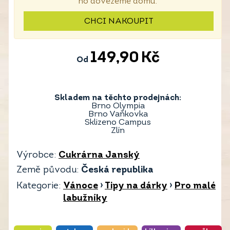
ho dovezeme domů.
CHCI NAKOUPIT
149,90
Kč
Od
Skladem na těchto prodejnách:
Brno Olympia
Brno Vaňkovka
Sklizeno Campus
Zlín
Výrobce:
Cukrárna Janský
Země původu:
Česká republika
Kategorie:
Vánoce
›
Tipy na dárky
›
Pro malé
labužníky