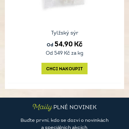
Tylžský sýr
54,90
Kč
Od
Od
549
Kč
za kg
CHCI NAKOUPIT
Maily
PLNÉ NOVINEK
Buďte první, kdo se dozví o novinkách
a speciálních akcích.