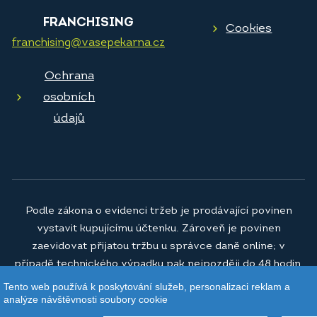
FRANCHISING
Cookies
franchising@vasepekarna.cz
Ochrana
osobních
údajů
Podle zákona o evidenci tržeb je prodávající povinen
vystavit kupujícímu účtenku. Zároveň je povinen
zaevidovat přijatou tržbu u správce daně online; v
případě technického výpadku pak nejpozději do 48 hodin.
Tento web používá k poskytování služeb, personalizaci reklam a
© 2026
Vaše pekárna a.s.
analýze návštěvnosti soubory cookie