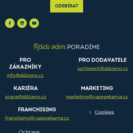
ODEBÍRAT
Rádi vám
PORADÍME
PRO
PRO DODAVATELE
ZÁKAZNÍKY
sortiment@sklizeno.cz
info@sklizeno.cz
KARIÉRA
MARKETING
prace@sklizeno.cz
marketing@vasepekarna.cz
FRANCHISING
Cookies
franchising@vasepekarna.cz
Ochrana