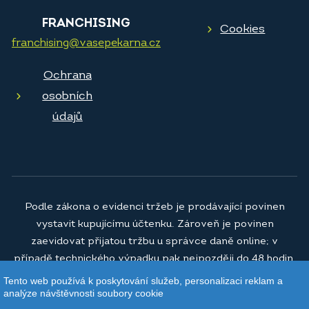
FRANCHISING
Cookies
franchising@vasepekarna.cz
Ochrana
osobních
údajů
Podle zákona o evidenci tržeb je prodávající povinen
vystavit kupujícímu účtenku. Zároveň je povinen
zaevidovat přijatou tržbu u správce daně online; v
případě technického výpadku pak nejpozději do 48 hodin.
Tento web používá k poskytování služeb, personalizaci reklam a
© 2026
Vaše pekárna a.s.
analýze návštěvnosti soubory cookie