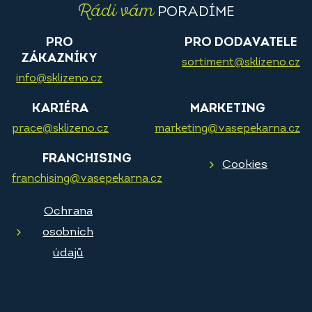
Rádi vám
PORADÍME
PRO
PRO DODAVATELE
ZÁKAZNÍKY
sortiment@sklizeno.cz
info@sklizeno.cz
KARIÉRA
MARKETING
prace@sklizeno.cz
marketing@vasepekarna.cz
FRANCHISING
Cookies
franchising@vasepekarna.cz
Ochrana
osobních
údajů