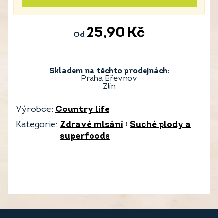
25,90
Kč
Od
Skladem na těchto prodejnách:
Praha Břevnov
Zlín
Výrobce:
Country life
Kategorie:
Zdravé mlsání
›
Suché plody a
superfoods