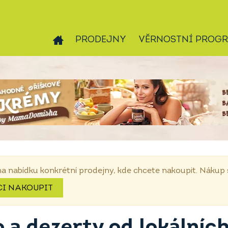
PRODEJNY
VĚRNOSTNÍ PROG
na nabídku konkrétní prodejny, kde chcete nakoupit. Náku
CI NAKOUPIT
 a dezerty od lokálníc