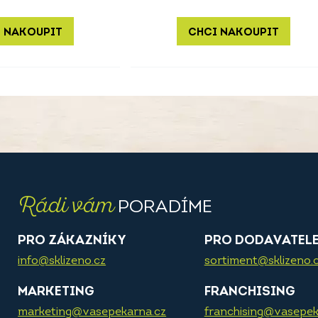
 NAKOUPIT
CHCI NAKOUPIT
Rádi vám
PORADÍME
PRO ZÁKAZNÍKY
PRO DODAVATEL
info@sklizeno.cz
sortiment@sklizeno.
MARKETING
FRANCHISING
marketing@vasepekarna.cz
franchising@vasepek