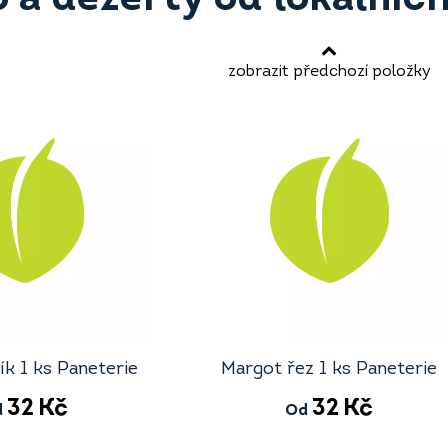
zobrazit předchozí položky
k 1 ks Paneterie
Margot řez 1 ks Paneterie
32
Kč
32
Kč
d
Od