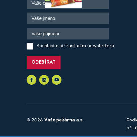
Souhlasím se zasíláním newsletteru
ODEBÍRAT
© 2026
Vaše pekárna a.s.
Podl
přij