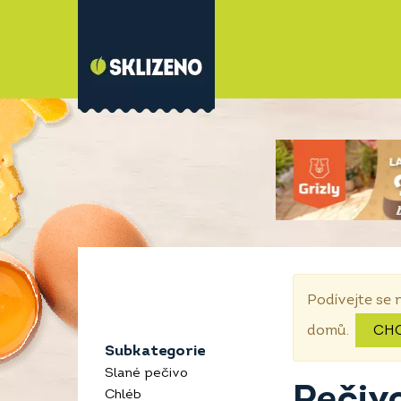
Podívejte se 
domů.
CH
Subkategorie
Slané pečivo
Pečivo
Chléb