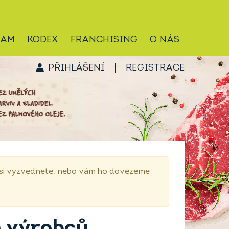
RAM
KODEX
FRANCHISING
O NÁS
PŘIHLÁŠENÍ
REGISTRACE
p si vyzvednete, nebo vám ho dovezeme
h výrobců