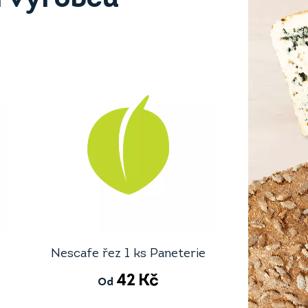
Nescafe řez 1 ks Paneterie
42
Kč
Od