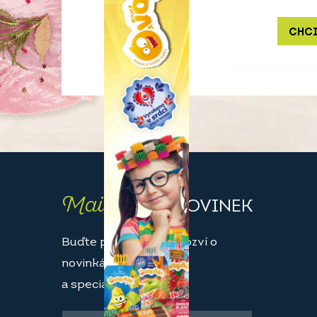
CHCI
Maily
PLNÉ NOVINEK
Buďte první, kdo se dozví o
novinkách
a speciálních akcích.