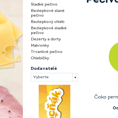
Sladké pečivo
Bezlepkové slané
pečivo
Bezlepkový chléb
Bezlepkové sladké
pečivo
Dezerty a dorty
Makronky
Trvanlivé pečivo
Chlebíčky
Dodavatelé
Vyberte
Čoko perní
O