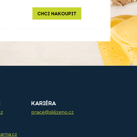
CHCI NAKOUPIT
E
KARIÉRA
cz
prace@sklizeno.cz
arna.cz