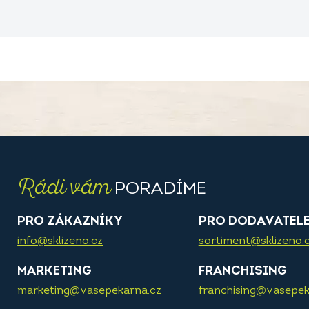
Rádi vám
PORADÍME
PRO ZÁKAZNÍKY
PRO DODAVATEL
info@sklizeno.cz
sortiment@sklizeno.
MARKETING
FRANCHISING
marketing@vasepekarna.cz
franchising@vasepek