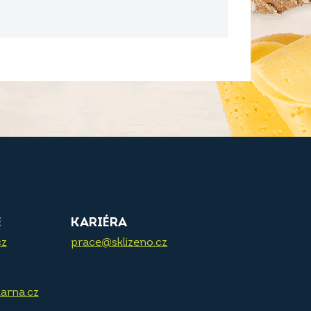
E
KARIÉRA
cz
prace@sklizeno.cz
arna.cz