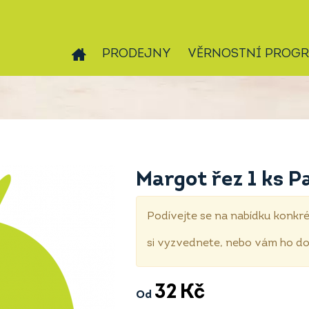
PRODEJNY
VĚRNOSTNÍ PROG
Margot řez 1 ks P
Podívejte se na nabídku konkré
si vyzvednete, nebo vám ho 
32
Kč
Od