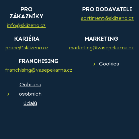
PRO
PRO DODAVATELE
ZÁKAZNÍKY
sortiment@sklizeno.cz
info@sklizeno.cz
KARIÉRA
MARKETING
prace@sklizeno.cz
marketing@vasepekarna.cz
FRANCHISING
Cookies
franchising@vasepekarna.cz
Ochrana
osobních
údajů