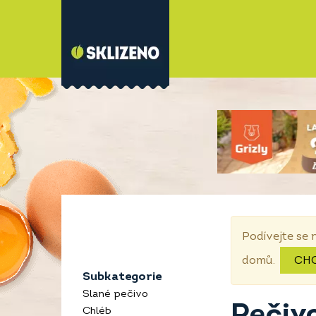
Podívejte se 
domů.
CH
Subkategorie
Slané pečivo
Pečivo
Chléb