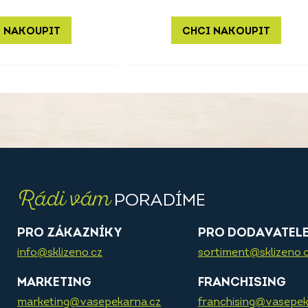
 NAKOUPIT
CHCI NAKOUPIT
Rádi vám
PORADÍME
PRO ZÁKAZNÍKY
PRO DODAVATEL
info@sklizeno.cz
sortiment@sklizeno.
MARKETING
FRANCHISING
marketing@vasepekarna.cz
franchising@vasepek