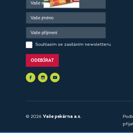
Souhlasím se zasíláním newsletteru
ODEBÍRAT
© 2026
Vaše pekárna a.s.
Podl
přij