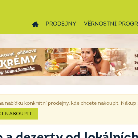
PRODEJNY
VĚRNOSTNÍ PROG
na nabídku konkrétní prodejny, kde chcete nakoupit. Náku
CI NAKOUPIT
 a dezerty od lokálníc