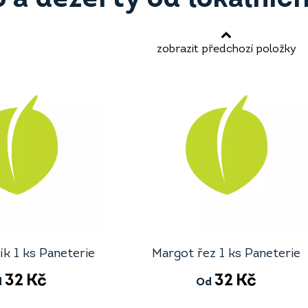
zobrazit předchozí položky
k 1 ks Paneterie
Margot řez 1 ks Paneterie
32
Kč
32
Kč
d
Od