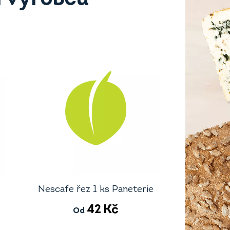
Nescafe řez 1 ks Paneterie
42
Kč
Od