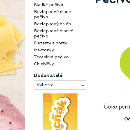
Sladké pečivo
Bezlepkové slané
pečivo
Bezlepkový chléb
Bezlepkové sladké
pečivo
Dezerty a dorty
Makronky
Trvanlivé pečivo
Chlebíčky
Dodavatelé
Vyberte
Čoko perní
O