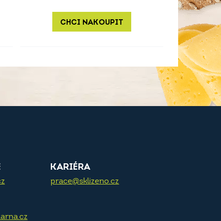
CHCI NAKOUPIT
E
KARIÉRA
cz
prace@sklizeno.cz
arna.cz