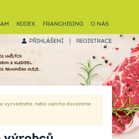
RAM
KODEX
FRANCHISING
O NÁS
PŘIHLÁŠENÍ
REGISTRACE
p si vyzvednete, nebo vám ho dovezeme
h výrobců