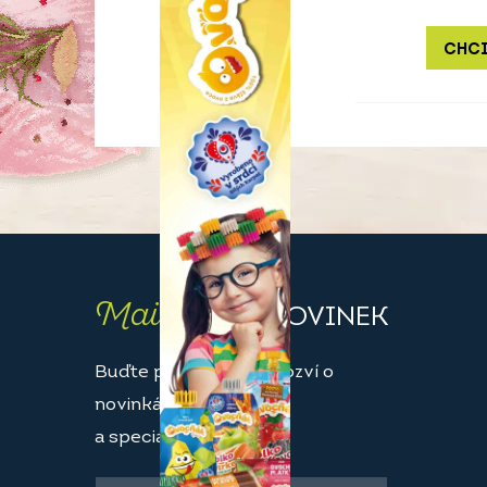
CHCI
Maily
PLNÉ NOVINEK
Buďte první, kdo se dozví o
novinkách
a speciálních akcích.