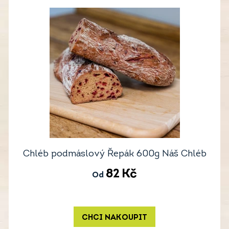
Chléb podmáslový Řepák 600g Náš Chléb
82
Kč
Od
CHCI NAKOUPIT