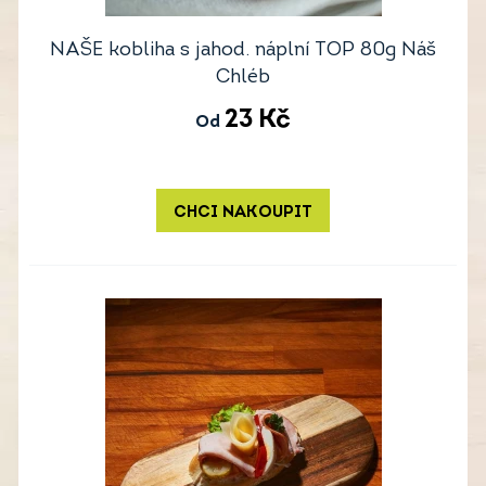
NAŠE kobliha s jahod. náplní TOP 80g Náš
Chléb
23
Kč
Od
CHCI NAKOUPIT