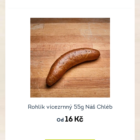
Rohlík vícezrnný 55g Náš Chléb
16
Kč
Od