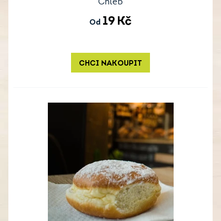
Chléb
19
Kč
Od
CHCI NAKOUPIT