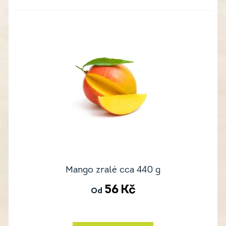
Mango zralé cca 440 g
56
Kč
Od