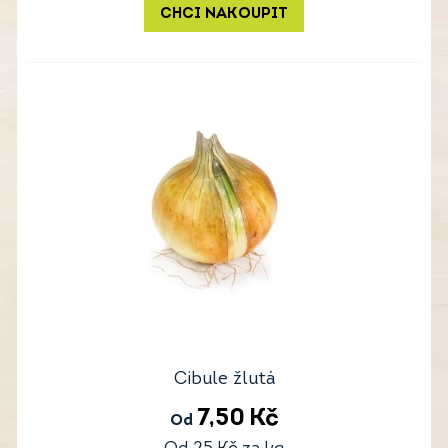
CHCI NAKOUPIT
Cibule žlutá
7,50
Kč
Od