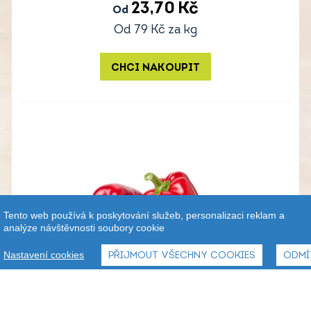
23,70
Kč
Od
Od
79
Kč
za kg
CHCI NAKOUPIT
Tento web používá k poskytování služeb, personalizaci reklam a
analýze návštěvnosti soubory cookie
Nastavení cookies
PŘIJMOUT VŠECHNY COOKIES
ODMÍ