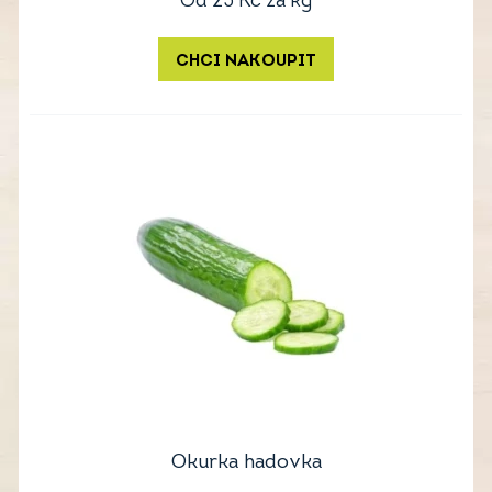
Od
25
Kč
za kg
CHCI NAKOUPIT
Okurka hadovka