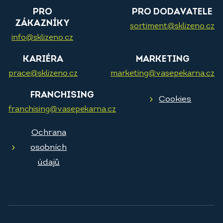
PRO
PRO DODAVATELE
ZÁKAZNÍKY
sortiment@sklizeno.cz
info@sklizeno.cz
KARIÉRA
MARKETING
prace@sklizeno.cz
marketing@vasepekarna.cz
FRANCHISING
Cookies
franchising@vasepekarna.cz
Ochrana
osobních
údajů