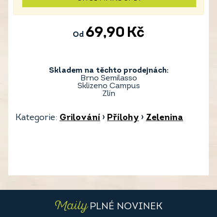
69,90
Kč
Od
Skladem na těchto prodejnách:
Brno Semilasso
Sklizeno Campus
Zlín
Kategorie:
Grilování
›
Přílohy
›
Zelenina
Maily
PLNÉ NOVINEK