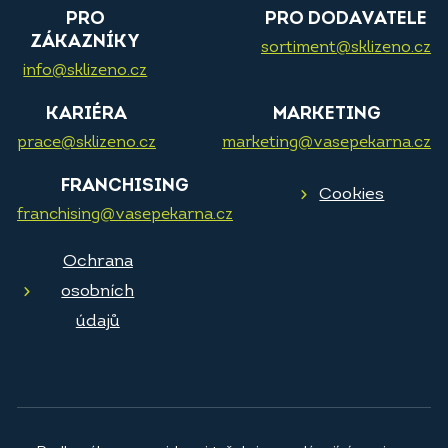
PRO
PRO DODAVATELE
ZÁKAZNÍKY
sortiment@sklizeno.cz
info@sklizeno.cz
KARIÉRA
MARKETING
prace@sklizeno.cz
marketing@vasepekarna.cz
FRANCHISING
Cookies
franchising@vasepekarna.cz
Ochrana
osobních
údajů