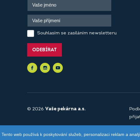
Souhlasím se zasíláním newsletteru
ODEBÍRAT
© 2026
Vaše pekárna a.s.
Podl
přij
Tento web používá k poskytování služeb, personalizaci reklam a anal