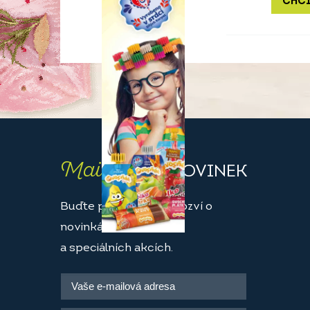
CHCI
Maily
PLNÉ NOVINEK
Buďte první, kdo se dozví o
novinkách
a speciálních akcích.