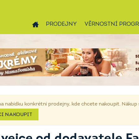
PRODEJNY
VĚRNOSTNÍ PROG
na nabídku konkrétní prodejny, kde chcete nakoupit. Náku
CI NAKOUPIT
 vejce od dodavatele F