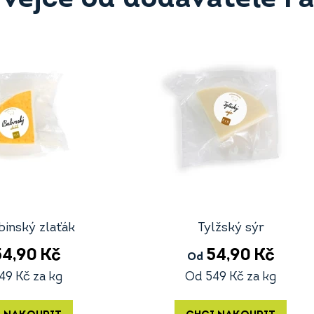
binský zlaťák
Tylžský sýr
54,90
Kč
54,90
Kč
Od
49
Kč
za kg
Od
549
Kč
za kg