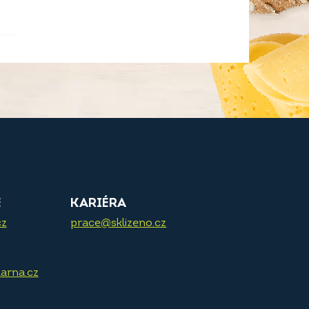
E
KARIÉRA
cz
prace@sklizeno.cz
arna.cz