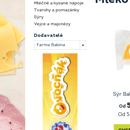
Mléčné a kysané nápoje
Tvarohy a pomazánky
Sýry
Vejce a majonézy
Dodavatelé
Farma Babina
Sýr Ba
Od
Od
5