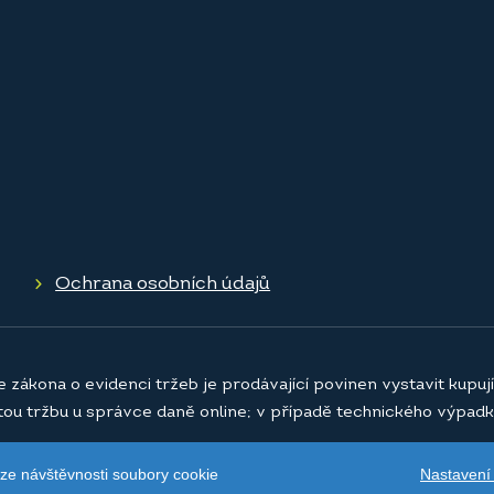
Ochrana osobních údajů
e zákona o evidenci tržeb je prodávající povinen vystavit kupu
atou tržbu u správce daně online; v případě technického výpadk
Nastavení
ýze návštěvnosti soubory cookie