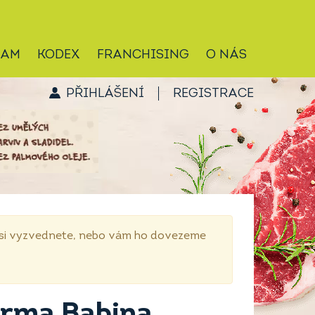
RAM
KODEX
FRANCHISING
O NÁS
PŘIHLÁŠENÍ
REGISTRACE
p si vyzvednete, nebo vám ho dovezeme
arma Babina