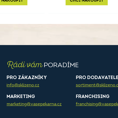
 NAKOUPIT
CHCI NAKOUPIT
Rádi vám
PORADÍME
PRO ZÁKAZNÍKY
PRO DODAVATEL
info@sklizeno.cz
sortiment@sklizeno.
MARKETING
FRANCHISING
marketing@vasepekarna.cz
franchising@vasepek