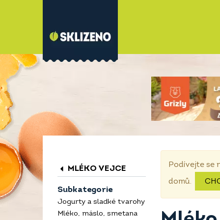
Podívejte se 
MLÉKO VEJCE
domů.
CH
Subkategorie
Jogurty a sladké tvarohy
Mléko
Mléko, máslo, smetana