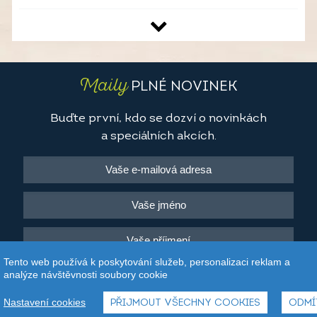
Maily
PLNÉ NOVINEK
Buďte první, kdo se dozví o novinkách
a speciálních akcích.
Tento web používá k poskytování služeb, personalizaci reklam a
Souhlasím se zasíláním newsletteru
analýze návštěvnosti soubory cookie
Nastavení cookies
PŘIJMOUT VŠECHNY COOKIES
ODMÍ
ODEBÍRAT