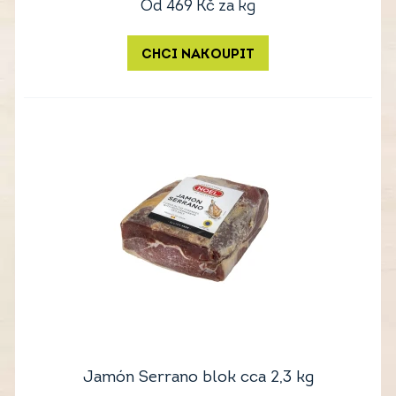
Od
469
Kč
za kg
CHCI NAKOUPIT
Jamón Serrano blok cca 2,3 kg