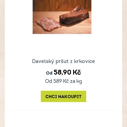
Davelský pršut z krkovice
58,90
Kč
Od
Od
589
Kč
za kg
CHCI NAKOUPIT