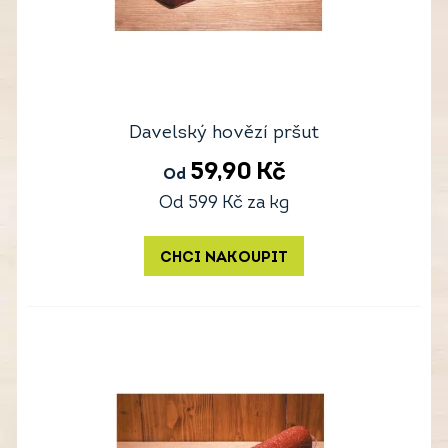
Davelský hovězí pršut
59,90
Kč
Od
Od
599
Kč
za kg
CHCI NAKOUPIT