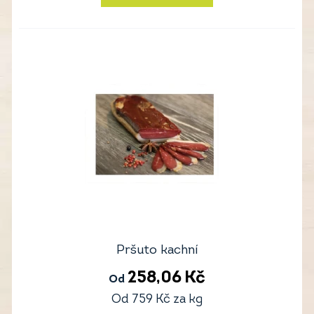
Pršuto kachní
258,06
Kč
Od
Od
759
Kč
za kg