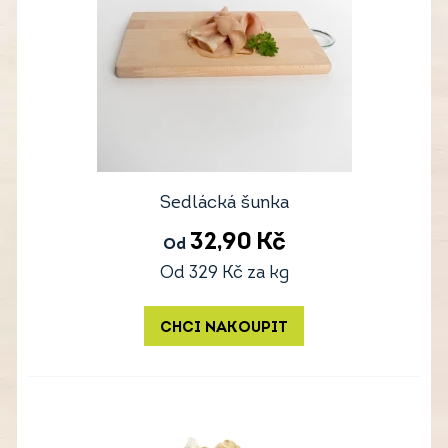
Sedlácká šunka
32,90
Kč
Od
Od
329
Kč
za kg
CHCI NAKOUPIT