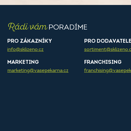
Rádi vám
PORADÍME
PRO ZÁKAZNÍKY
PRO DODAVATEL
info@sklizeno.cz
sortiment@sklizeno.
MARKETING
FRANCHISING
marketing@vasepekarna.cz
franchising@vasepek