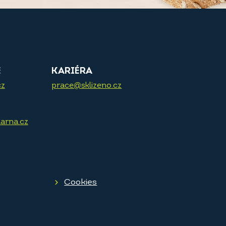
E
KARIÉRA
cz
prace@sklizeno.cz
arna.cz
Cookies