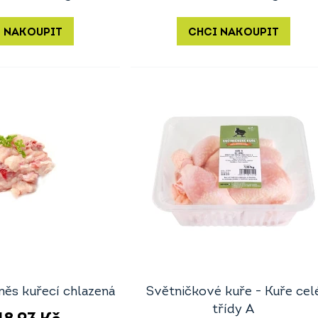
 NAKOUPIT
CHCI NAKOUPIT
ěs kuřecí chlazená
Světničkové kuře - Kuře cel
třídy A