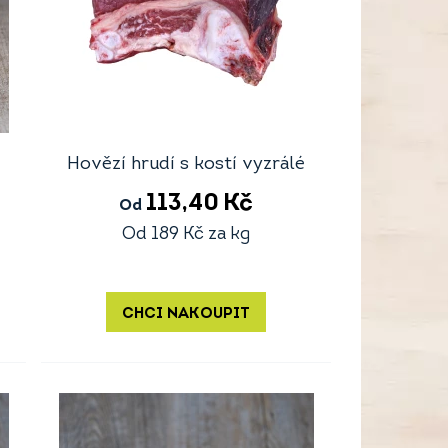
Hovězí hrudí s kostí vyzrálé
113,40
Kč
Od
Od
189
Kč
za kg
CHCI NAKOUPIT