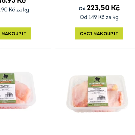
48,93
Kč
223,50
Kč
Od
,90
Kč
za kg
Od
149
Kč
za kg
 NAKOUPIT
CHCI NAKOUPIT