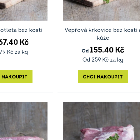
otleta bez kosti
Vepřová krkovice bez kosti 
kůže
67,40
Kč
155,40
Kč
Od
79
Kč
za kg
Od
259
Kč
za kg
 NAKOUPIT
CHCI NAKOUPIT