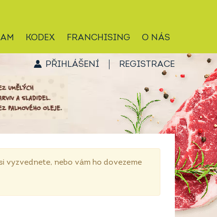
RAM
KODEX
FRANCHISING
O NÁS
PŘIHLÁŠENÍ
REGISTRACE
p si vyzvednete, nebo vám ho dovezeme