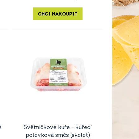
CHCI NAKOUPIT
é
Světničkové kuře - kuřecí
polévková směs (skelet)