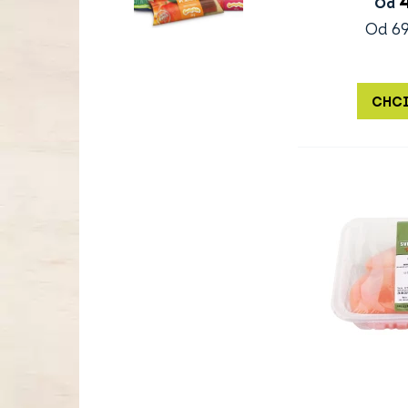
Od
Od
69
CHCI