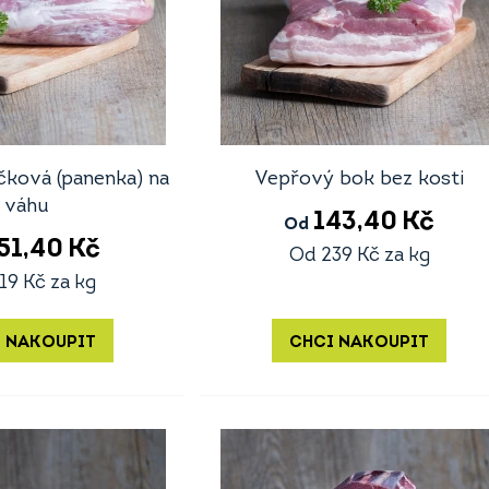
čková (panenka) na
Vepřový bok bez kosti
váhu
143,40
Kč
Od
51,40
Kč
Od
239
Kč
za kg
19
Kč
za kg
 NAKOUPIT
CHCI NAKOUPIT