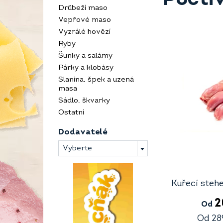
Drůbeží maso
Vepřové maso
Vyzrálé hovězí
Ryby
Šunky a salámy
Párky a klobásy
Slanina, špek a uzená
masa
Sádlo, škvarky
Ostatní
Dodavatelé
Vyberte
Kuřecí stehe
2
Od
Od
28