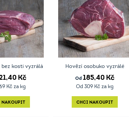
 bez kosti vyzrálá
Hovězí osobuko vyzrálé
21,40
Kč
185,40
Kč
Od
69
Kč
za kg
Od
309
Kč
za kg
 NAKOUPIT
CHCI NAKOUPIT