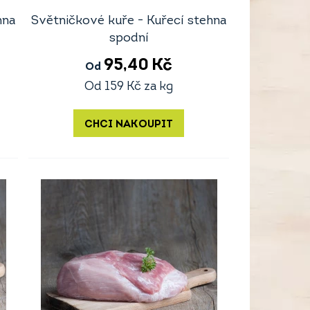
hna
Světničkové kuře - Kuřecí stehna
spodní
95,40
Kč
Od
Od
159
Kč
za kg
CHCI NAKOUPIT