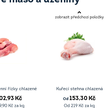
zobrazit předchozí položky
nní řízky chlazené
Kuřecí stehna chlazená
02,93
Kč
153,30
Kč
Od
9,90
Kč
za kg
Od
219
Kč
za kg