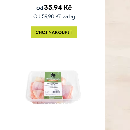
35,94
Kč
Od
Od
59,90
Kč
za kg
CHCI NAKOUPIT