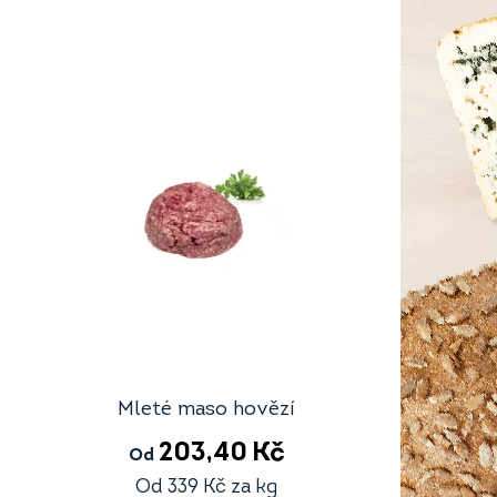
Mleté maso hovězí
203,40
Kč
Od
Od
339
Kč
za kg