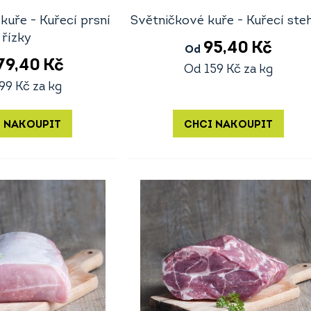
kuře - Kuřecí prsní
Světničkové kuře - Kuřecí ste
řízky
95,40
Kč
Od
79,40
Kč
Od
159
Kč
za kg
99
Kč
za kg
 NAKOUPIT
CHCI NAKOUPIT