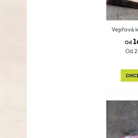
Vepřová k
1
Od
Od
2
CHCI