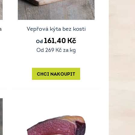
a
Vepřová kýta bez kosti
161,40
Kč
Od
Od
269
Kč
za kg
CHCI NAKOUPIT