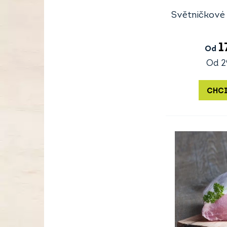
Světničkové 
1
Od
Od
2
CHCI