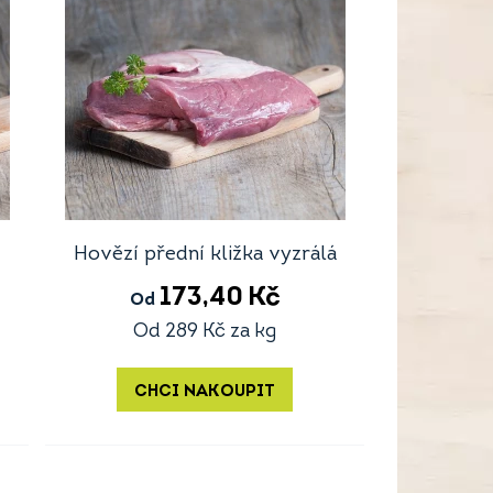
Hovězí přední kližka vyzrálá
173,40
Kč
Od
Od
289
Kč
za kg
CHCI NAKOUPIT