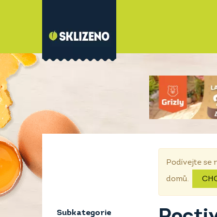
Podívejte se 
domů.
CH
Pocti
Subkategorie