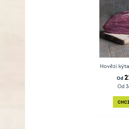
Hovězí kýta
2
Od
Od
3
CHCI