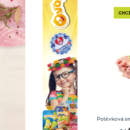
CHCI
Polévková sm