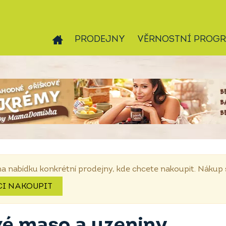
PRODEJNY
VĚRNOSTNÍ PROG
na nabídku konkrétní prodejny, kde chcete nakoupit. Náku
CI NAKOUPIT
vé maso a uzeniny