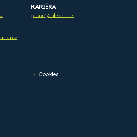
E
KARIÉRA
cz
prace@sklizeno.cz
arna.cz
Cookies