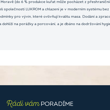
 Moravě (do 6 % produkce kuřat může pocházet z přeshraniční
 společností LUKROM a chlazení je v moderním systému bez v
dmínky pro vývin, které ovlivňují kvalitu masa. Dodání a zpraco
va dohlíží na porážky a porcování, a je dbáno na dodržování hy
Rádi vám
PORADÍME