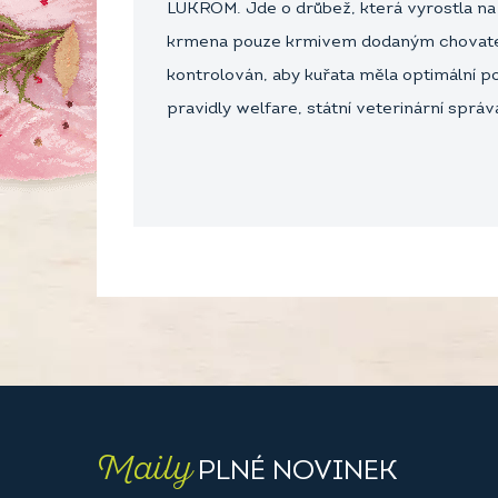
LUKROM. Jde o drůbež, která vyrostla na
krmena pouze krmivem dodaným chovateli
kontrolován, aby kuřata měla optimální po
pravidly welfare, státní veterinární sprá
Maily
PLNÉ NOVINEK