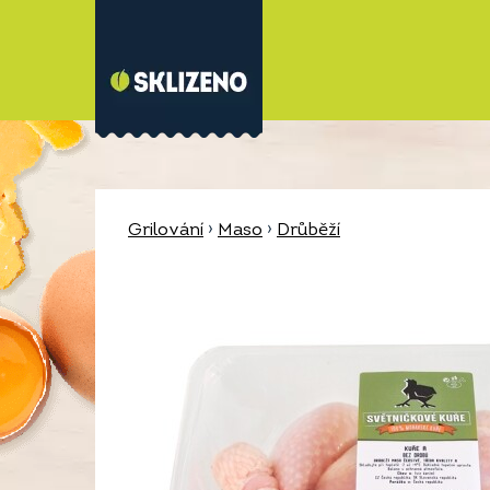
Grilování
›
Maso
›
Drůběží