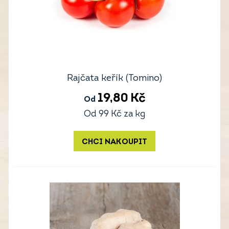
Rajčata keřík (Tomino)
19,80
Kč
Od
Od
99
Kč
za kg
CHCI NAKOUPIT