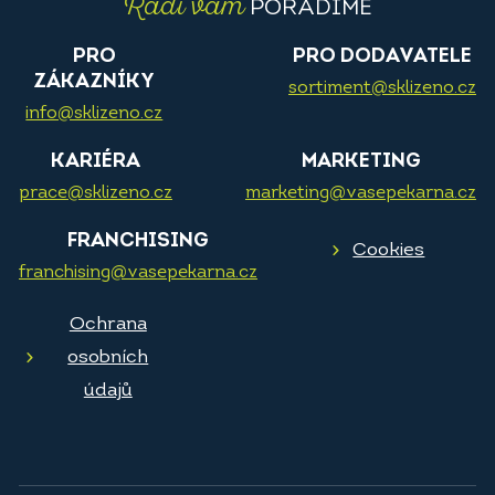
Rádi vám
PORADÍME
PRO
PRO DODAVATELE
ZÁKAZNÍKY
sortiment@sklizeno.cz
info@sklizeno.cz
KARIÉRA
MARKETING
prace@sklizeno.cz
marketing@vasepekarna.cz
FRANCHISING
Cookies
franchising@vasepekarna.cz
Ochrana
osobních
údajů