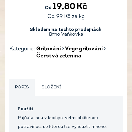
19,80
Kč
Od
Od
99
Kč
za kg
Skladem na těchto prodejnách:
Brno Vaňkovka
Kategorie:
Grilování
›
Vege grilování
›
Čerstvá zelenina
POPIS
SLOŽENÍ
Použití
Rajčata jsou v kuchyni velmi oblíbenou
potravinou, se kterou lze vykouzlit mnoho.