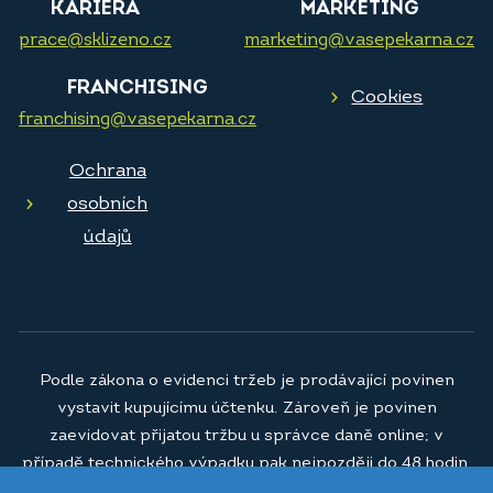
KARIÉRA
MARKETING
prace@sklizeno.cz
marketing@vasepekarna.cz
FRANCHISING
Cookies
franchising@vasepekarna.cz
Ochrana
osobních
údajů
Podle zákona o evidenci tržeb je prodávající povinen
vystavit kupujícímu účtenku. Zároveň je povinen
zaevidovat přijatou tržbu u správce daně online; v
případě technického výpadku pak nejpozději do 48 hodin.