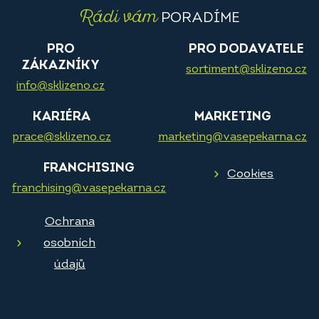
Rádi vám
PORADÍME
PRO
PRO DODAVATELE
ZÁKAZNÍKY
sortiment@sklizeno.cz
info@sklizeno.cz
KARIÉRA
MARKETING
prace@sklizeno.cz
marketing@vasepekarna.cz
FRANCHISING
Cookies
franchising@vasepekarna.cz
Ochrana
osobních
údajů