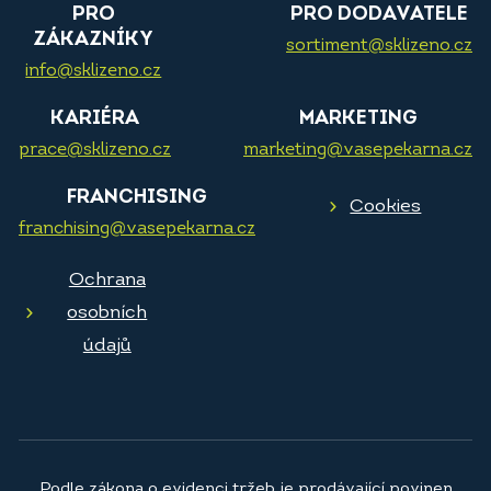
PRO
PRO DODAVATELE
ZÁKAZNÍKY
sortiment@sklizeno.cz
info@sklizeno.cz
KARIÉRA
MARKETING
prace@sklizeno.cz
marketing@vasepekarna.cz
FRANCHISING
Cookies
franchising@vasepekarna.cz
Ochrana
osobních
údajů
Podle zákona o evidenci tržeb je prodávající povinen