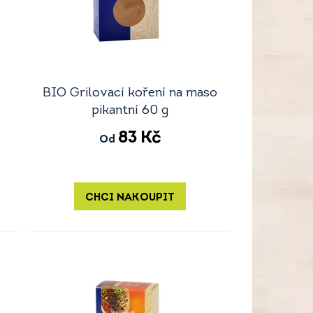
é
BIO Grilovací koření na maso
pikantní 60 g
83
Kč
Od
CHCI NAKOUPIT