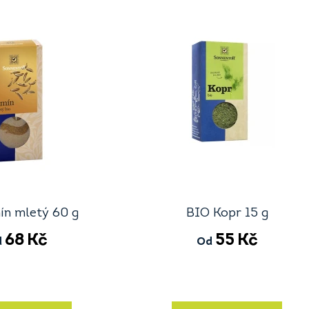
ín mletý 60 g
BIO Kopr 15 g
68
Kč
55
Kč
d
Od