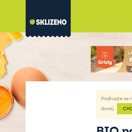
Podívejte se 
domů.
CH
BIO p