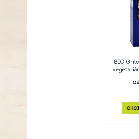
BIO Grilo
vegetariá
O
CHCI