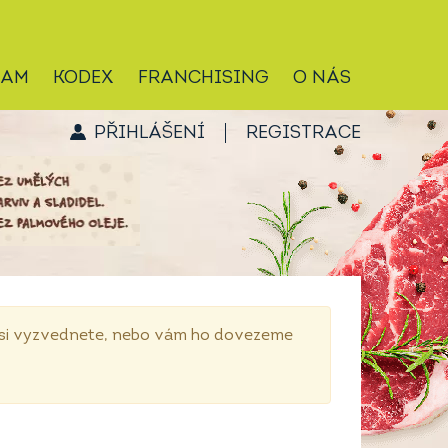
RAM
KODEX
FRANCHISING
O NÁS
PŘIHLÁŠENÍ
REGISTRACE
p si vyzvednete, nebo vám ho dovezeme