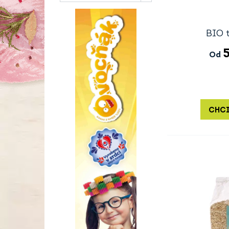
BIO 
Od
CHCI