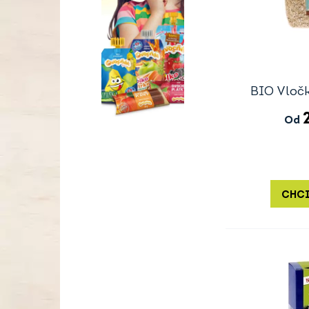
BIO Vloč
Od
CHCI