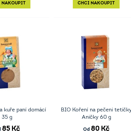
 NAKOUPIT
CHCI NAKOUPIT
a kuře paní domácí
BIO Koření na pečeni tetičk
35 g
Aničky 60 g
85
Kč
80
Kč
d
Od