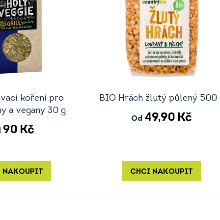
vací koření pro
BIO Hrách žlutý půlený 500 
ny a vegany 30 g
49,90
Kč
Od
90
Kč
d
 NAKOUPIT
CHCI NAKOUPIT