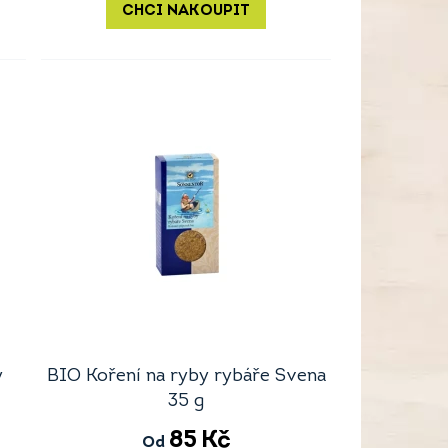
CHCI NAKOUPIT
y
BIO Koření na ryby rybáře Svena
35 g
85
Kč
Od