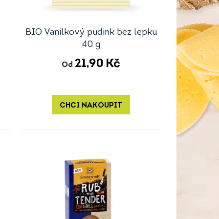
BIO Vanilkový pudink bez lepku
40 g
21,90
Kč
Od
CHCI NAKOUPIT