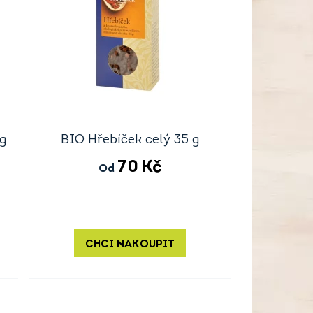
g
BIO Hřebíček celý 35 g
70
Kč
Od
CHCI NAKOUPIT