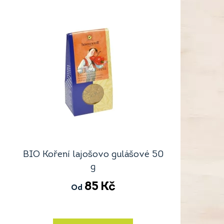
BIO Koření lajošovo gulášové 50
g
85
Kč
Od