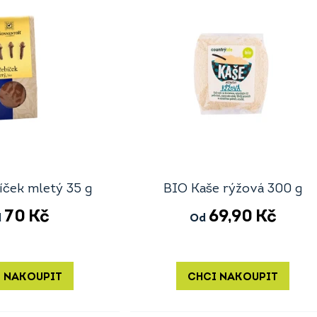
íček mletý 35 g
BIO Kaše rýžová 300 g
70
Kč
69,90
Kč
d
Od
 NAKOUPIT
CHCI NAKOUPIT