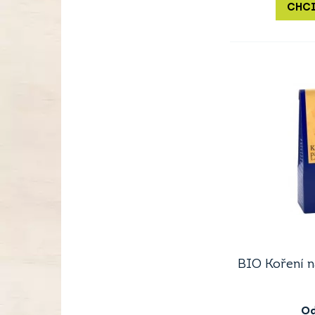
CHCI
BIO Koření n
O