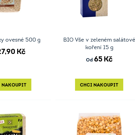
ky ovesné 500 g
BIO Vše v zeleném salátov
koření 15 g
27,90
Kč
65
Kč
Od
 NAKOUPIT
CHCI NAKOUPIT