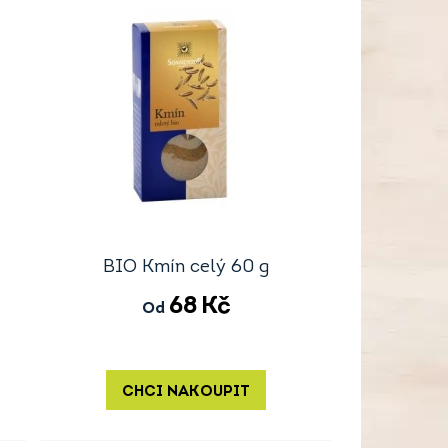
BIO Kmín celý 60 g
68
Kč
Od
CHCI NAKOUPIT