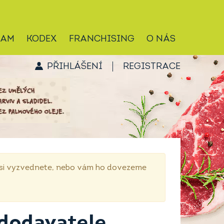
RAM
KODEX
FRANCHISING
O NÁS
PŘIHLÁŠENÍ
REGISTRACE
p si vyzvednete, nebo vám ho dovezeme
 dodavatele