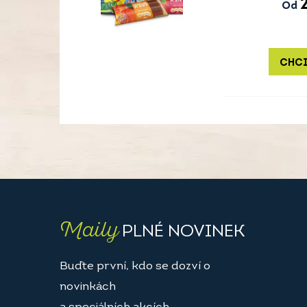
Od
CHCI
Maily
PLNÉ NOVINEK
Buďte první, kdo se dozví o
novinkách