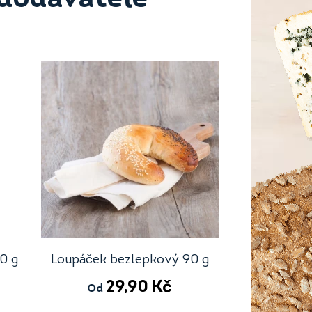
0 g
Loupáček bezlepkový 90 g
29,90
Kč
Od