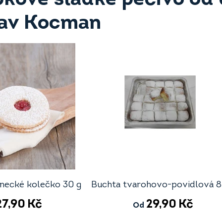
lav Kocman
inecké kolečko 30 g
Buchta tvarohovo-povidlová 8
27,90
Kč
29,90
Kč
Od