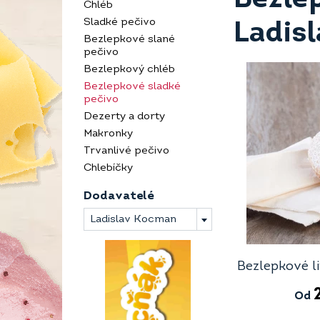
Chléb
Sladké pečivo
Ladis
Bezlepkové slané
pečivo
Bezlepkový chléb
Bezlepkové sladké
pečivo
Dezerty a dorty
Makronky
Trvanlivé pečivo
Chlebíčky
Dodavatelé
Ladislav Kocman
Bezlepkové l
Od