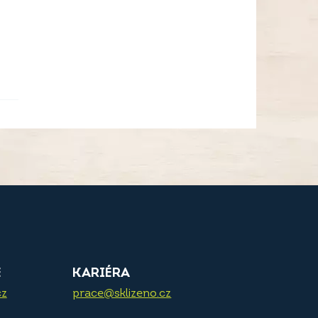
E
KARIÉRA
cz
prace@sklizeno.cz