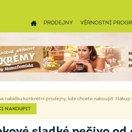
PRODEJNY
VĚRNOSTNÍ PROG
na nabídku konkrétní prodejny, kde chcete nakoupit. Náku
CI NAKOUPIT
pkové sladké pečivo od