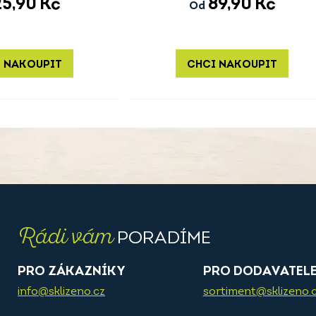
25,90
Kč
89,90
Kč
Od
 NAKOUPIT
CHCI NAKOUPIT
Rádi vám
PORADÍME
PRO ZÁKAZNÍKY
PRO DODAVATEL
info@sklizeno.cz
sortiment@sklizeno.