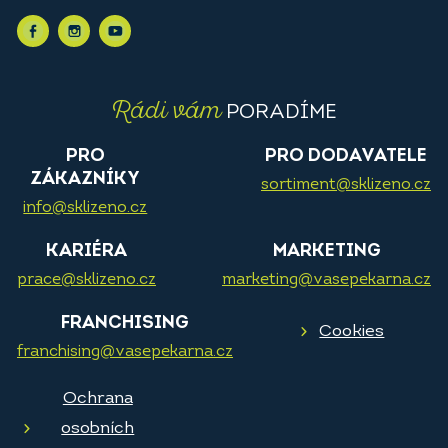
Rádi vám
PORADÍME
PRO
PRO DODAVATELE
ZÁKAZNÍKY
sortiment@sklizeno.cz
info@sklizeno.cz
KARIÉRA
MARKETING
prace@sklizeno.cz
marketing@vasepekarna.cz
FRANCHISING
Cookies
franchising@vasepekarna.cz
Ochrana
osobních