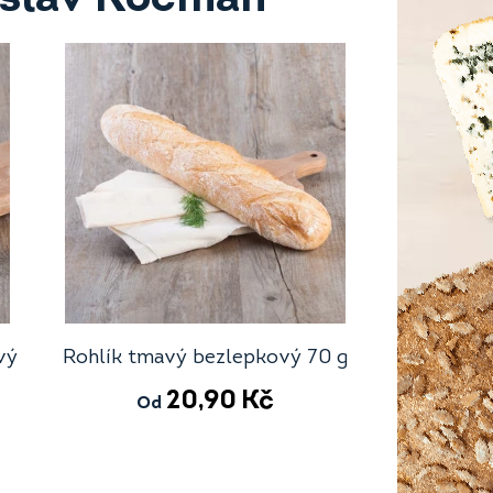
vý
Rohlík tmavý bezlepkový 70 g
20,90
Kč
Od