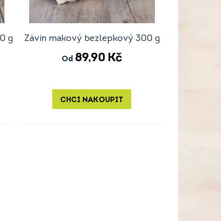
0 g
Závin makový bezlepkový 300 g
89,90
Kč
Od
CHCI NAKOUPIT