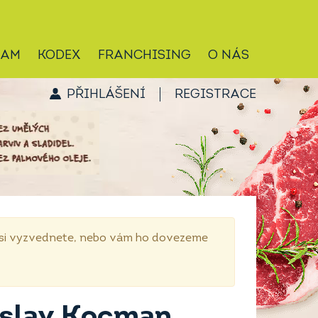
RAM
KODEX
FRANCHISING
O NÁS
PŘIHLÁŠENÍ
REGISTRACE
p si vyzvednete, nebo vám ho dovezeme
islav Kocman