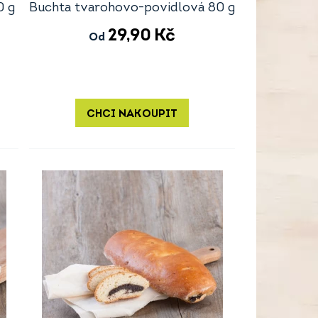
0 g
Buchta tvarohovo-povidlová 80 g
29,90
Kč
Od
CHCI NAKOUPIT