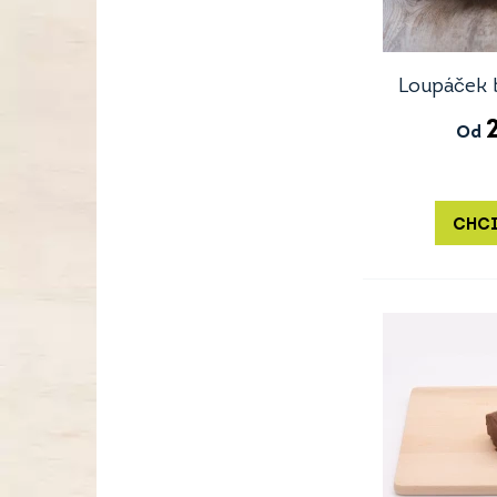
Loupáček 
Od
CHCI