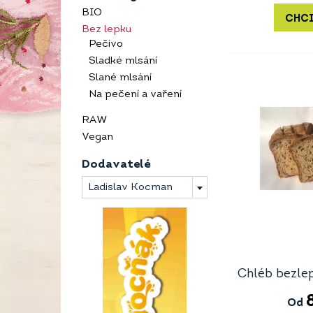
BIO
CHCI
Bez lepku
Pečivo
Sladké mlsání
Slané mlsání
Na pečení a vaření
RAW
Vegan
Dodavatelé
Ladislav Kocman
Chléb bezle
Od