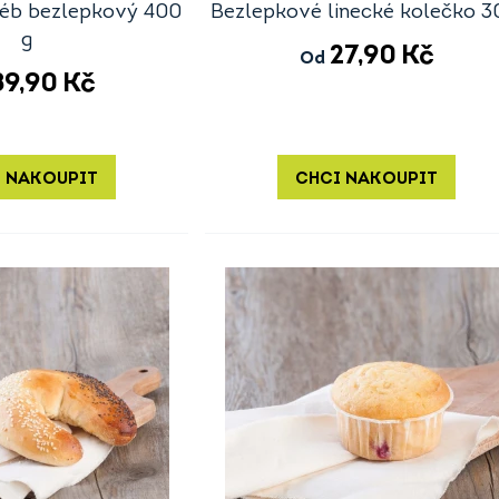
hléb bezlepkový 400
Bezlepkové linecké kolečko 3
g
27,90
Kč
Od
89,90
Kč
 NAKOUPIT
CHCI NAKOUPIT