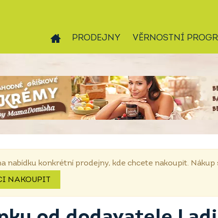
PRODEJNY
VĚRNOSTNÍ PROG
na nabídku konkrétní prodejny, kde chcete nakoupit. Náku
CI NAKOUPIT
epku od dodavatele Lad