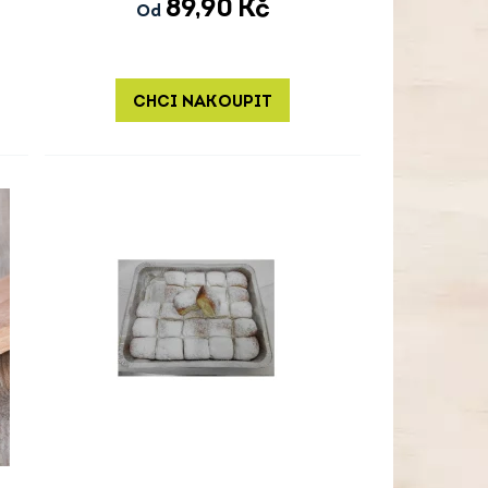
89,90
Kč
Od
CHCI NAKOUPIT