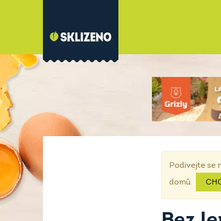
Podívejte se 
domů.
CH
Bez l