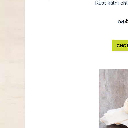
Rustikální c
Od
CHCI