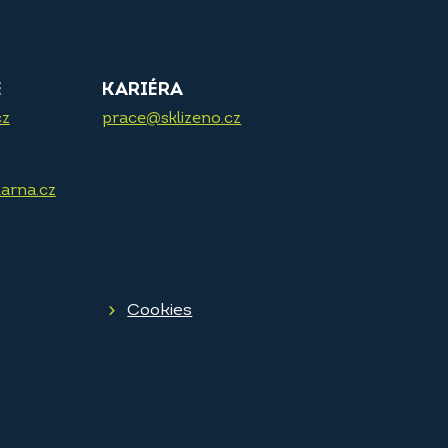
E
KARIÉRA
cz
prace@sklizeno.cz
arna.cz
Cookies