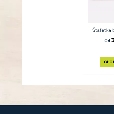
Štafetka 
Od
CHCI