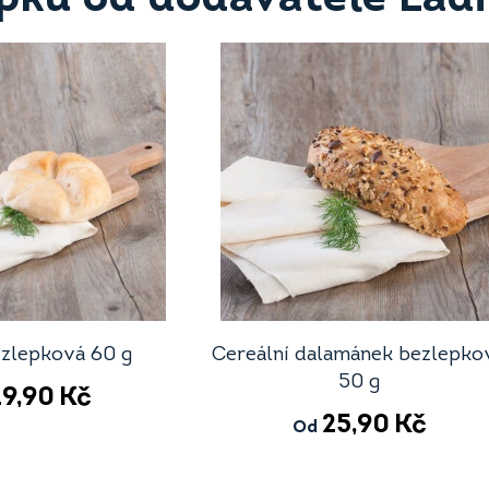
ezlepková 60 g
Cereální dalamánek bezlepko
50 g
19,90
Kč
25,90
Kč
Od