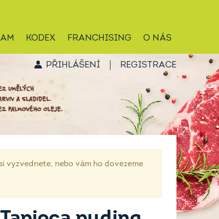
RAM
KODEX
FRANCHISING
O NÁS
PŘIHLÁŠENÍ
REGISTRACE
p si vyzvednete, nebo vám ho dovezeme
 Tapioca puding