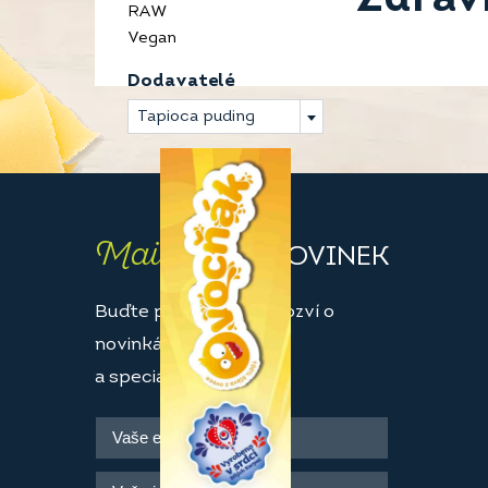
RAW
Vegan
Dodavatelé
Tapioca puding
Maily
PLNÉ NOVINEK
Buďte první, kdo se dozví o
novinkách
a speciálních akcích.