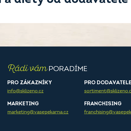
Rádi vám
PORADÍME
PRO ZÁKAZNÍKY
PRO DODAVATEL
info@sklizeno.cz
sortiment@sklizeno.
MARKETING
FRANCHISING
marketing@vasepekarna.cz
franchising@vasepek