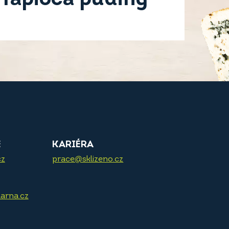
E
KARIÉRA
cz
prace@sklizeno.cz
arna.cz