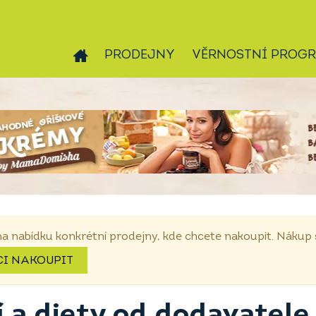
PRODEJNY
VĚRNOSTNÍ PROG
na nabídku konkrétní prodejny, kde chcete nakoupit. Náku
CI NAKOUPIT
 a diety od dodavatele