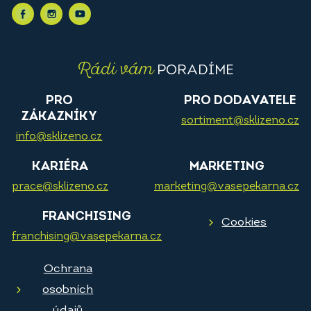
Rádi vám
PORADÍME
PRO
PRO DODAVATELE
ZÁKAZNÍKY
sortiment@sklizeno.cz
info@sklizeno.cz
KARIÉRA
MARKETING
prace@sklizeno.cz
marketing@vasepekarna.cz
FRANCHISING
Cookies
franchising@vasepekarna.cz
Ochrana
osobních
údajů