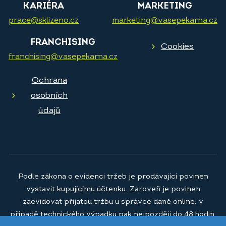
KARIÉRA
MARKETING
prace@sklizeno.cz
marketing@vasepekarna.cz
FRANCHISING
Cookies
franchising@vasepekarna.cz
Ochrana
osobních
údajů
Podle zákona o evidenci tržeb je prodávající povinen
vystavit kupujícímu účtenku. Zároveň je povinen
zaevidovat přijatou tržbu u správce daně online; v
případě technického výpadku pak nejpozději do 48 hodin.