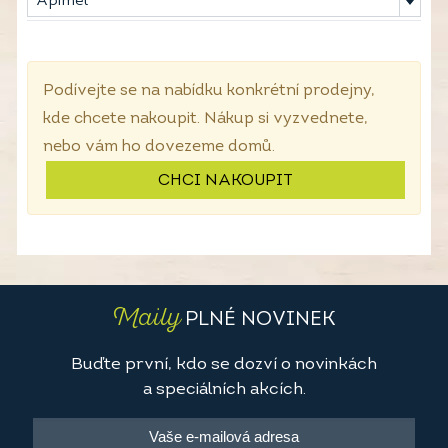
Apimel
Podívejte se na nabídku konkrétní prodejny,
kde chcete nakoupit. Nákup si vyzvednete,
nebo vám ho dovezeme domů.
CHCI NAKOUPIT
Maily
PLNÉ NOVINEK
Buďte první, kdo se dozví o novinkách
a speciálních akcích.