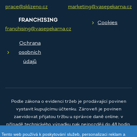
prace@sklizeno.cz
marketing@vasepekarna.cz
FRANCHISING
Cookies
franchising@vasepekarna.cz
Ochrana
osobních
údajů
Podle zákona o evidenci tržeb je prodávající povinen
vystavit kupujícímu účtenku. Zároveň je povinen
zaevidovat přijatou tržbu u správce daně online; v
případě technického výpadku pak nejpozději do 48 hodin.
Tento web používá k poskytování služeb, personalizaci reklam a
© 2026
Vaše pekárna a.s.