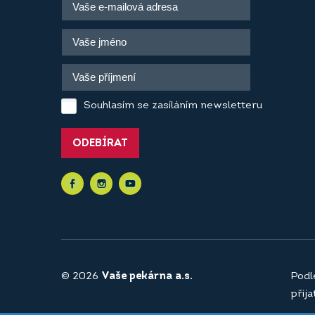
Souhlasím se zasíláním newsletteru
ODEBÍRAT
© 2026
Vaše pekárna a.s.
Podl
přij