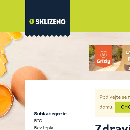
Podívejte se 
domů.
CH
Subkategorie
BIO
Zdraví
Bez lepku