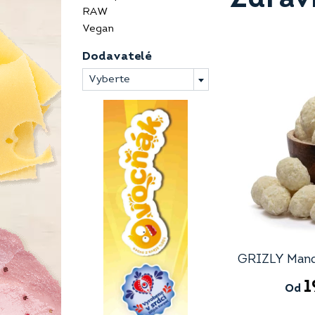
RAW
Vegan
Dodavatelé
Vyberte
GRIZLY Mand
1
Od