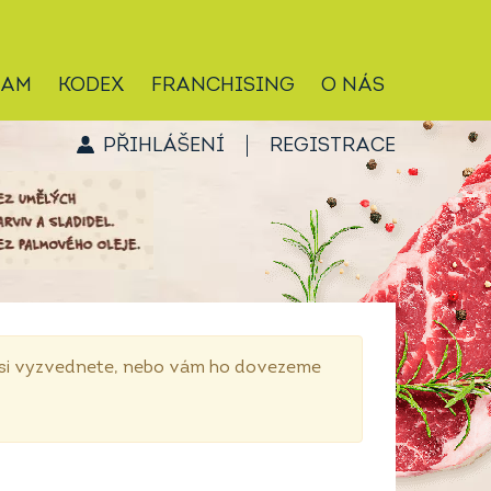
RAM
KODEX
FRANCHISING
O NÁS
PŘIHLÁŠENÍ
REGISTRACE
p si vyzvednete, nebo vám ho dovezeme