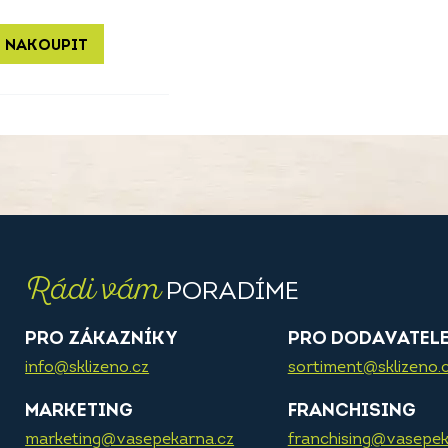
 NAKOUPIT
Rádi vám
PORADÍME
PRO ZÁKAZNÍKY
PRO DODAVATEL
info@sklizeno.cz
sortiment@sklizeno.
MARKETING
FRANCHISING
marketing@vasepekarna.cz
franchising@vasepek