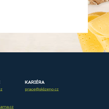
E
KARIÉRA
cz
prace@sklizeno.cz
arna.cz