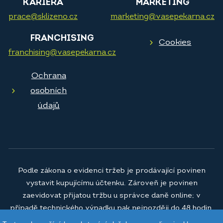
KARIÉRA
MARKETING
prace@sklizeno.cz
marketing@vasepekarna.cz
FRANCHISING
Cookies
franchising@vasepekarna.cz
Ochrana
osobních
údajů
Podle zákona o evidenci tržeb je prodávající povinen
vystavit kupujícímu účtenku. Zároveň je povinen
zaevidovat přijatou tržbu u správce daně online; v
případě technického výpadku pak nejpozději do 48 hodin.