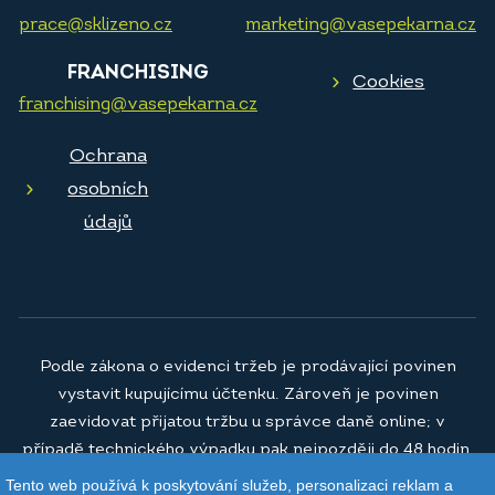
prace@sklizeno.cz
marketing@vasepekarna.cz
FRANCHISING
Cookies
franchising@vasepekarna.cz
Ochrana
osobních
údajů
Podle zákona o evidenci tržeb je prodávající povinen
vystavit kupujícímu účtenku. Zároveň je povinen
zaevidovat přijatou tržbu u správce daně online; v
případě technického výpadku pak nejpozději do 48 hodin.
Tento web používá k poskytování služeb, personalizaci reklam a
© 2026
Vaše pekárna a.s.