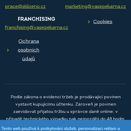
prace@sklizeno.cz
marketing@vasepekarna.cz
FRANCHISING
Cookies
franchising@vasepekarna.cz
Ochrana
osobních
údajů
Podle zákona o evidenci tržeb je prodávající povinen
vystavit kupujícímu účtenku. Zároveň je povinen
zaevidovat přijatou tržbu u správce daně online; v
případě technického výpadku pak nejpozději do 48 hodin.
Tento web používá k poskytování služeb, personalizaci reklam a
© 2026
Vaše pekárna a.s.