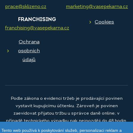
prace@sklizeno.cz
marketing@vasepekarna.cz
FRANCHISING
Cookies
franchising@vasepekarna.cz
Ochrana
osobních
údajů
Podle zákona o evidenci tržeb je prodávající povinen
vystavit kupujícímu účtenku. Zároveň je povinen
zaevidovat přijatou tržbu u správce daně online; v
případě technického výpadku pak nejpozději do 48 hodin.
Tento web používá k poskytování služeb, personalizaci reklam a
© 2026
Vaše pekárna a.s.