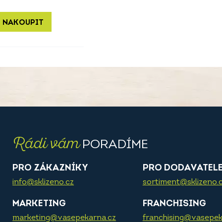
 NAKOUPIT
Rádi vám
PORADÍME
PRO ZÁKAZNÍKY
PRO DODAVATEL
info@sklizeno.cz
sortiment@sklizeno.
MARKETING
FRANCHISING
marketing@vasepekarna.cz
franchising@vasepek