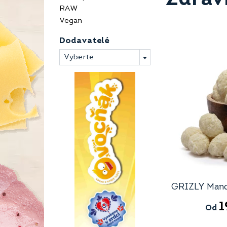
RAW
Vegan
Dodavatelé
Vyberte
GRIZLY Mand
1
Od