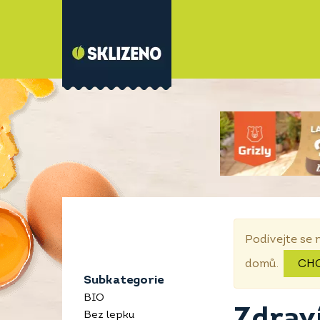
Podívejte se 
domů.
CH
Subkategorie
BIO
Zdraví
Bez lepku