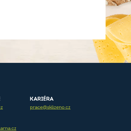
E
KARIÉRA
cz
prace@sklizeno.cz
arna.cz